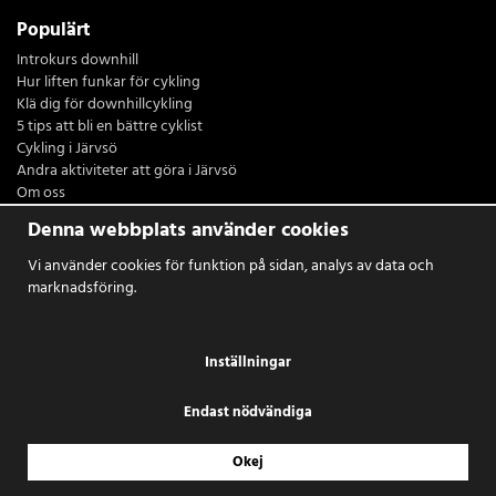
Populärt
Introkurs downhill
Hur liften funkar för cykling
Klä dig för downhillcykling
5 tips att bli en bättre cyklist
Cykling i Järvsö
Andra aktiviteter att göra i Järvsö
Om oss
Restaurang Sydsidan
Denna webbplats använder cookies
Logga in
Vi använder cookies för funktion på sidan, analys av data och
marknadsföring.
Inställningar
Endast nödvändiga
Okej
Drift & produktion:
Wikinggruppen