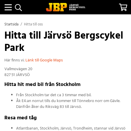
Startsida
/
Hitta till oss
Hitta till Järvsö Bergscykel
Park
Här finns vi:
Länk till Google Maps
Vallmovägen 20
827 51 JÄRVSÖ
Hitta hit med bil från Stockholm
Från Stockholm tar det ca 3 timmar med bil.
Åk E4:an norrut tills du kommer till Tönnebro norr om Gävle.
Därifrån åker du Riksväg 83 till Järvsö.
Resa med tåg
Atlantbanan, Stockholm, Järvsö, Trondheim, stannar vid Järvsö