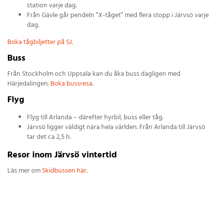
station varje dag.
Från Gävle går pendeln ”X-tåget” med flera stopp i Järvsö varje
dag.
Boka tågbiljetter på SJ.
Buss
Från Stockholm och Uppsala kan du åka buss dagligen med
Härjedalingen.
Boka bussresa
.
Flyg
Flyg till Arlanda – därefter hyrbil, buss eller tåg.
Järvsö ligger väldigt nära hela världen. Från Arlanda till Järvsö
tar det ca 2,5 h.
Resor inom Järvsö vintertid
Läs mer om
Skidbussen här
.