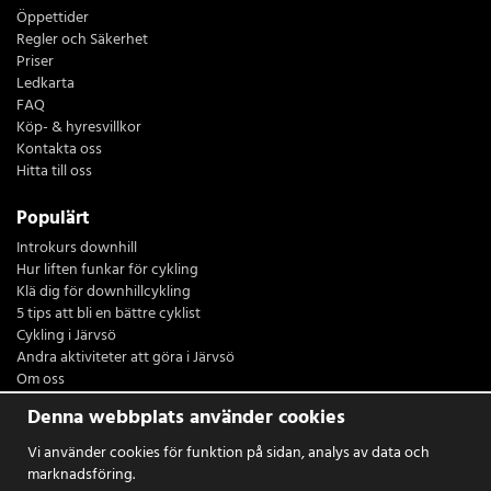
Öppettider
Regler och Säkerhet
Priser
Ledkarta
FAQ
Köp- & hyresvillkor
Kontakta oss
Hitta till oss
Populärt
Introkurs downhill
Hur liften funkar för cykling
Klä dig för downhillcykling
5 tips att bli en bättre cyklist
Cykling i Järvsö
Andra aktiviteter att göra i Järvsö
Om oss
Restaurang Sydsidan
Denna webbplats använder cookies
Logga in
Vi använder cookies för funktion på sidan, analys av data och
marknadsföring.