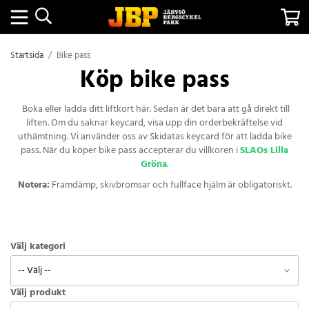
Startsida
/
Bike pass
Köp bike pass
Boka eller ladda ditt liftkort här. Sedan är det bara att gå direkt till
liften. Om du saknar keycard, visa upp din orderbekräftelse vid
uthämtning. Vi använder oss av Skidatas keycard för att ladda bike
pass. När du köper bike pass accepterar du villkoren i
SLAOs Lilla
Gröna
.
Notera:
Framdämp, skivbromsar och fullface hjälm är obligatoriskt.
Välj kategori
Välj produkt