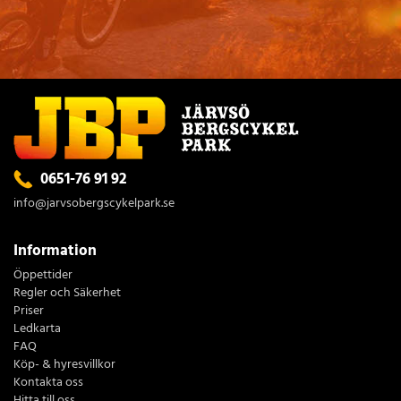
0651-76 91 92
info@jarvsobergscykelpark.se
Information
Öppettider
Regler och Säkerhet
Priser
Ledkarta
FAQ
Köp- & hyresvillkor
Kontakta oss
Hitta till oss