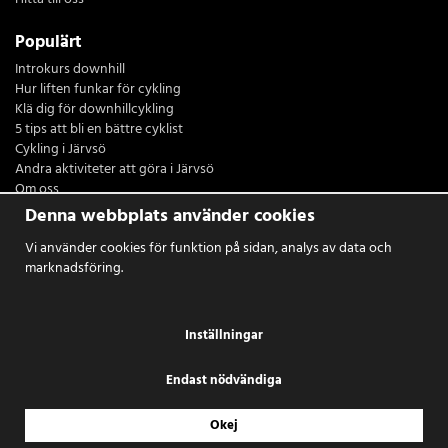
Populärt
Introkurs downhill
Hur liften funkar för cykling
Klä dig för downhillcykling
5 tips att bli en bättre cyklist
Cykling i Järvsö
Andra aktiviteter att göra i Järvsö
Om oss
Restaurang Sydsidan
Denna webbplats använder cookies
Logga in
Vi använder cookies för funktion på sidan, analys av data och
marknadsföring.
Inställningar
Endast nödvändiga
Okej
Drift & produktion:
Wikinggruppen