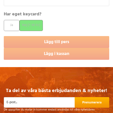
Har eget keycard?
Ja
Nej (+ 60 kr)
Lägg till pers
Lägg i kassan
Ta del av våra bästa erbjudanden & nyheter!
Prenumerera
De uppgifter du matar in kommer endast användas till våra nyhetsbrev.