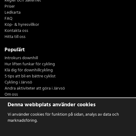
Regler och Säkerhet
Priser
Ledkarta
FAQ
Köp- & hyresvillkor
Kontakta oss
Hitta till oss
Populärt
Introkurs downhill
Hur liften funkar för cykling
Klä dig för downhillcykling
5 tips att bli en bättre cyklist
Cykling i Järvsö
Andra aktiviteter att göra i Järvsö
Om oss
Restaurang Sydsidan
Denna webbplats använder cookies
Logga in
Vi använder cookies för funktion på sidan, analys av data och
marknadsföring.