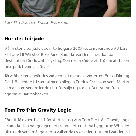
Lars Ek Lööv och Frasse Fransson.
Hur det började
Vår historia började dock lite tidigare. 2007 reste nuvarande VD Lars
Ek Lööv till Whistler Bike Park i Kanada, världens mest kända
destination för downhillcykling. Den resan sådde ett frö om att ha en
bike park hemma i Järvsö.
Järvsöbacken användes vid denna tid endast vintertid för skidåkning.
Det fröet ledde till samtal med kollegan Fredrik Fransson samt Martin
Ekman som senare ledde till införsäljning för att få tillstånd från
ägarna av Järvsöbacken.
Tom Pro från Gravity Logic
För att få experthjälp från start så tog vi in Tom Pro från Gravity Logic
i Kanada. Han har gedigen erfarenhet efter att ha byggt upp Whistler
Bike Park samt många andra välkända cykelleder runt om i världen. Vi