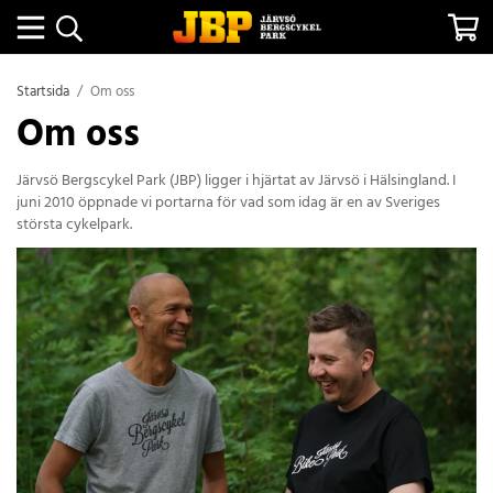
Startsida
/
Om oss
Om oss
Järvsö Bergscykel Park (JBP) ligger i hjärtat av Järvsö i Hälsingland. I
juni 2010 öppnade vi portarna för vad som idag är en av Sveriges
största cykelpark.