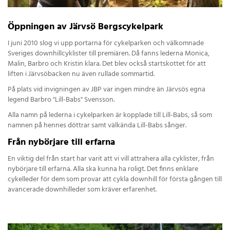
Öppningen av Järvsö Bergscykelpark
I juni 2010 slog vi upp portarna för cykelparken och välkomnade
Sveriges downhillcyklister till premiären. Då fanns lederna Monica,
Malin, Barbro och Kristin klara. Det blev också startskottet för att
liften i Järvsöbacken nu även rullade sommartid.
På plats vid invigningen av JBP var ingen mindre än Järvsös egna
legend Barbro "Lill-Babs" Svensson.
Alla namn på lederna i cykelparken är kopplade till Lill-Babs, så som
namnen på hennes döttrar samt välkända Lill-Babs sånger.
Från nybörjare till erfarna
En viktig del från start har varit att vi vill attrahera alla cyklister, från
nybörjare till erfarna. Alla ska kunna ha roligt. Det finns enklare
cykelleder för dem som provar att cykla downhill för första gången till
avancerade downhilleder som kräver erfarenhet.