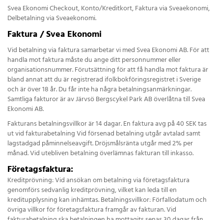
Svea Ekonomi Checkout, Konto/Kreditkort, Faktura via Sveaekonomi,
Delbetalning via Sveaekonomi.
Faktura / Svea Ekonomi
Vid betalning via faktura samarbetar vi med Svea Ekonomi AB. För att
handla mot faktura måste du ange ditt personnummer eller
organisationsnummer. Förutsättning för att få handla mot faktura är
bland annat att du är registrerad ifolkbokföringsregistret i Sverige
och är över 18 år. Du får inte ha några betalningsanmärkningar.
Samtliga fakturor är av Järvsö Bergscykel Park AB överlåtna till Svea
Ekonomi AB.
Fakturans betalningsvillkor är 14 dagar. En faktura avg på 40 SEK tas
ut vid fakturabetalning Vid försenad betalning utgår avtalad samt
lagstadgad påminnelseavgift. Dröjsmålsränta utgår med 2% per
månad. Vid utebliven betalning överlämnas fakturan till inkasso.
Företagsfaktura:
Kreditprövning: Vid ansökan om betalning via företagsfaktura
genomförs sedvanlig kreditprövning, vilket kan leda till en
kreditupplysning kan inhämtas. Betalningsvillkor: Förfallodatum och
övriga villkor för företagsfaktura framgår av fakturan. Vid
fakturabetalning ska betalningen ha mottagits senas 30 dagar från