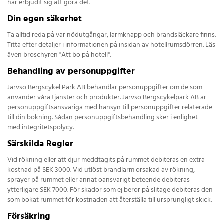
har erbjudit sig att göra det.
Din egen säkerhet
Ta alltid reda på var nödutgångar, larmknapp och brandsläckare finns.
Titta efter detaljer i informationen på insidan av hotellrumsdörren. Läs
även broschyren "Att bo på hotell".
Behandling av personuppgifter
Järvsö Bergscykel Park AB behandlar personuppgifter om de som
använder våra tjänster och produkter. Järvsö Bergscykelpark AB är
personuppgiftsansvariga med hänsyn till personuppgifter relaterade
till din bokning. Sådan personuppgiftsbehandling sker i enlighet
med integritetspolycy.
Särskilda Regler
Vid rökning eller att djur meddtagits på rummet debiteras en extra
kostnad på SEK 3000. Vid utlöst brandlarm orsakad av rökning,
sprayer på rummet eller annat oansvarigt beteende debiteras
ytterligare SEK 7000. För skador som ej beror på slitage debiteras den
som bokat rummet för kostnaden att återställa till ursprungligt skick.
Försäkring