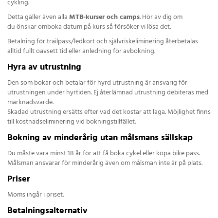
cykling.
Detta gäller även alla
MTB-kurser och camps
. Hör av dig om
du önskar omboka datum på kurs så försöker vi lösa det.
Betalning för trailpass/ledkort och självriskeliminering återbetalas
alltid fullt oavsett tid eller anledning för avbokning.
Hyra av utrustning
Den som bokar och betalar för hyrd utrustning är ansvarig för
utrustningen under hyrtiden. Ej återlämnad utrustning debiteras med
marknadsvärde.
Skadad utrustning ersätts efter vad det kostar att laga. Möjlighet finns
till kostnadseliminering vid bokningstillfället.
Bokning av minderårig utan målsmans sällskap
Du måste vara minst 18 år för att få boka cykel eller köpa bike pass.
Målsman ansvarar för minderårig även om målsman inte är på plats.
Priser
Moms ingår i priset.
Betalningsalternativ