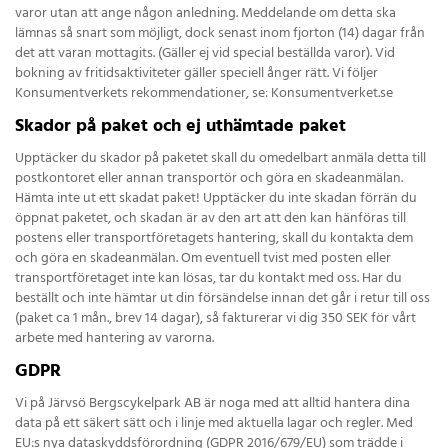
varor utan att ange någon anledning. Meddelande om detta ska
lämnas så snart som möjligt, dock senast inom fjorton (14) dagar från
det att varan mottagits. (Gäller ej vid special beställda varor). Vid
bokning av fritidsaktiviteter gäller speciell ånger rätt. Vi följer
Konsumentverkets rekommendationer, se: Konsumentverket.se
Skador på paket och ej uthämtade paket
Upptäcker du skador på paketet skall du omedelbart anmäla detta till
postkontoret eller annan transportör och göra en skadeanmälan.
Hämta inte ut ett skadat paket! Upptäcker du inte skadan förrän du
öppnat paketet, och skadan är av den art att den kan hänföras till
postens eller transportföretagets hantering, skall du kontakta dem
och göra en skadeanmälan. Om eventuell tvist med posten eller
transportföretaget inte kan lösas, tar du kontakt med oss. Har du
beställt och inte hämtar ut din försändelse innan det går i retur till oss
(paket ca 1 mån., brev 14 dagar), så fakturerar vi dig 350 SEK för vårt
arbete med hantering av varorna.
GDPR
Vi på Järvsö Bergscykelpark AB är noga med att alltid hantera dina
data på ett säkert sätt och i linje med aktuella lagar och regler. Med
EU:s nya dataskyddsförordning (GDPR 2016/679/EU) som trädde i