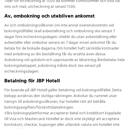
Tider för incheckning är 15.00 då kommer rumsnummer och kod via
sms och mail, utcheckning är senast 11.00.
Av, ombokning och utebliven ankomst
Av och ombokningsvillkoren om inte annat överenskommits vid
bokningstillfället skall avbeställning och ombokning ske senast 7
dagar före incheckningsdagen. Uteblir du utan avbeställning eller
avbeställer eller ombokar senare än 7 dagar innan ankomst får du
betala för de bokade dagarna. Om hotellet haft särskilda kostnader
med anledning av din beställning får du ersätta även dessa.
Avbokning vid sjukdom och uppvisande av läkarintyg återbetalas hela
bokningsbeloppet, avbokning måste dock ske senast på
incheckningsdagen.
Betalning för JBP Hotell
För boende på JBP Hotell gäller betalning vid bokningstillfället. Detta
belopp avräknas den slutliga räkningen. Avbokar du rummet utan
hänsyn till avbokningsvillkoren, har hotellet rätt att behålla
bokningsavgiften/förskottsbetalningen.
Våra bokningsplattformar accepterar betal och kreditkort kopplade
till Visa och Mastercard. Hotellet är dock inte skyldigt att acceptera
kontokort, checkar, kuponger eller utländsk valuta om hotellet inte