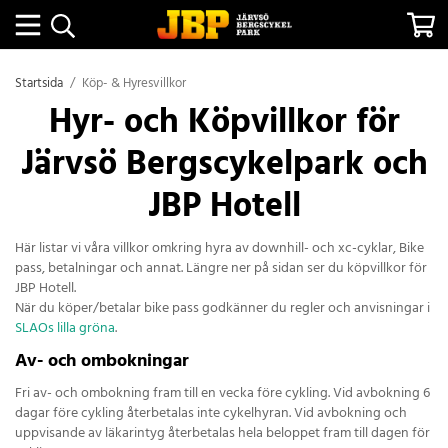
Startsida
/
Köp- & Hyresvillkor
Hyr- och Köpvillkor för
Järvsö Bergscykelpark och
JBP Hotell
Här listar vi våra villkor omkring hyra av downhill- och xc-cyklar, Bike
pass, betalningar och annat. Längre ner på sidan ser du köpvillkor för
JBP Hotell.
När du köper/betalar bike pass godkänner du regler och anvisningar i
SLAOs lilla gröna
.
Av- och ombokningar
Fri av- och ombokning fram till en vecka före cykling. Vid avbokning 6
dagar före cykling återbetalas inte cykelhyran. Vid avbokning och
uppvisande av läkarintyg återbetalas hela beloppet fram till dagen för