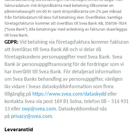
fakturadatum. Vid dröjsmålsänta med betalning tillkommer en
påminnelseavgift om 60 Kr samt dröjsmålsränta om 2% per månad
från förfallodatum till dess full betalning sker. Överlåtelse: Samtliga
företagsfakturor kommer att överlåtas till Svea Bank AB, 556158-7634
("Svea Bank"). Alla betalningar med anledning av fakturan skaerläggas
till Svea Bank.
GDPR:
Vid betalning via företagsfaktura kommer fakturan
att överlåtas till Svea Bank AB och vi delar då
företagskundens personuppgifter med Svea Bank. Svea
Bank är personuppgiftsansvarig för de fordringar som vi
har överlåtit till Svea Bank. För detaljerad information
om Svea Banks behandling av personuppgifter, vänligen
läs vidare i Sveas dataskyddsinformation som finns
tillgänglig på
https://www.svea.com/dataskydd
eller
kontakta Svea via post 169 81 Solna, telefon 08 – 514 931
13 eller
swp@svea.com
. Dataskyddsombud nås
på
privacy@svea.com
.
Leveranstid