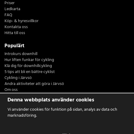
Priser
Ledkarta
FAQ
Köp- & hyresvillkor
Kontakta oss
Hitta till oss
Populärt
Introkurs downhill
Hur liften funkar för cykling
Klä dig för downhillcykling
5 tips att bli en bättre cyklist
Cykling i Järvsö
Andra aktiviteter att göra i Järvsö
Om oss
Restaurang Sydsidan
Denna webbplats använder cookies
Logga in
Vi använder cookies för funktion på sidan, analys av data och
marknadsföring.