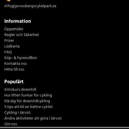
info@jarvsobergscykelpark.se
Information
Öppettider
Regler och Säkerhet
Priser
Ledkarta
FAQ
Köp- & hyresvillkor
Kontakta oss
Hitta till oss
Populärt
Introkurs downhill
Hur liften funkar för cykling
Klä dig för downhillcykling
5 tips att bli en bättre cyklist
Cykling i Järvsö
Andra aktiviteter att göra i Järvsö
Om oss