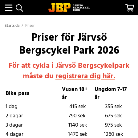
Startsida
/
Priser
Priser för Järvsö
Bergscykel Park 2026
För att cykla i Järvsö Bergscykelpark
måste du
registrera dig här.
Vuxen 18+
Ungdom 7-17
Bike pass
år
år
1 dag
415 sek
355
sek
2 dagar
790
sek
675
sek
3 dagar
1140
sek
975
sek
4 dagar
1470
sek
1260
sek