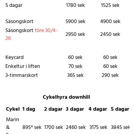
5 dagar
1780
sek
1525
sek
Säsongskort
5900
sek
4900
sek
Säsongskort
före 30/4-
2950
sek
2450
sek
26
Keycard
60
sek
60
sek
Enkeltur i liften
70
sek
60
sek
3-timmarskort
365
sek
290
sek
Cykelhyra downhill
Cykel
1 dag
2 dagar
3 dagar
4 dagar
5 dagar
Marin
&
895*
sek
1700
sek
2460
sek
3175
sek
3845
sek