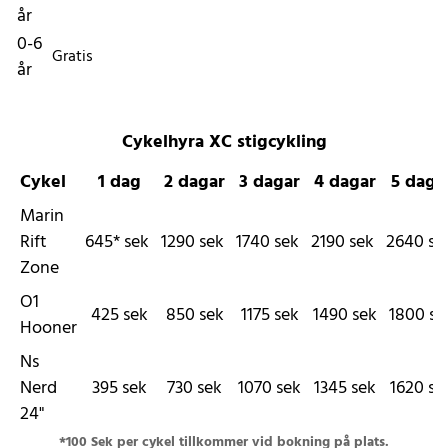
år
0-6
Gratis
år
Cykelhyra XC stigcykling
Cykel
1 dag
2 dagar
3 dagar
4 dagar
5 daga
Marin
Rift
645*
sek
1290
sek
1740
sek
2190
sek
2640
se
Zone
O1
425
sek
850
sek
1175
sek
1490
sek
1800
se
Hooner
Ns
Nerd
395
sek
730
sek
1070
sek
1345
sek
1620
se
24"
*100 Sek per cykel tillkommer vid bokning på plats.