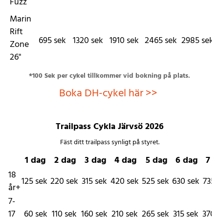
Fuzz
Marin
Rift
695
sek
1320
sek
1910
sek
2465
sek
2985
sek
Zone
26"
*100 Sek per cykel tillkommer vid bokning på plats.
Boka DH-cykel här >>
Trailpass Cykla Järvsö 2026
Fäst ditt trailpass synligt på styret.
1 dag
2 dag
3 dag
4 dag
5 dag
6 dag
7 d
18
125
sek
220
sek
315
sek
420
sek
525
sek
630
sek
735
år+
7-
17
60
sek
110
sek
160
sek
210
sek
265
sek
315
sek
370