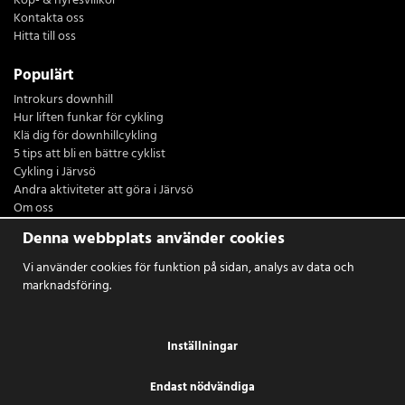
Köp- & hyresvillkor
Kontakta oss
Hitta till oss
Populärt
Introkurs downhill
Hur liften funkar för cykling
Klä dig för downhillcykling
5 tips att bli en bättre cyklist
Cykling i Järvsö
Andra aktiviteter att göra i Järvsö
Om oss
Restaurang Sydsidan
Denna webbplats använder cookies
Logga in
Vi använder cookies för funktion på sidan, analys av data och
marknadsföring.
Inställningar
Endast nödvändiga