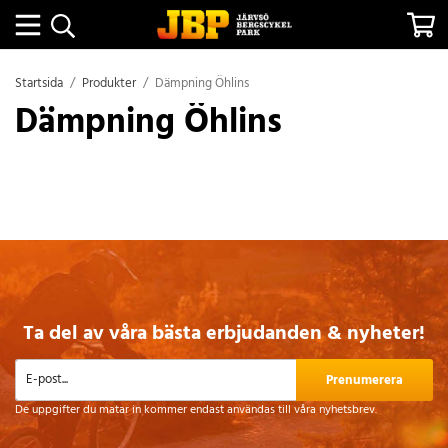
Startsida
/
Produkter
/
Dämpning Öhlins
Dämpning Öhlins
Ta del av våra bästa erbjudanden & nyheter!
Prenumerera
De uppgifter du matar in kommer endast användas till våra nyhetsbrev.