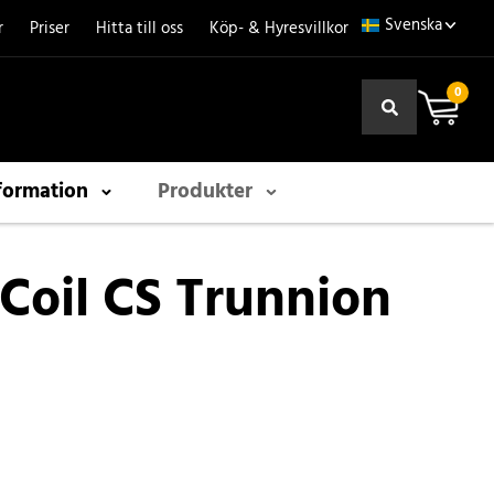
r
Priser
Hitta till oss
Köp- & Hyresvillkor
0
formation
Produkter
Coil CS Trunnion