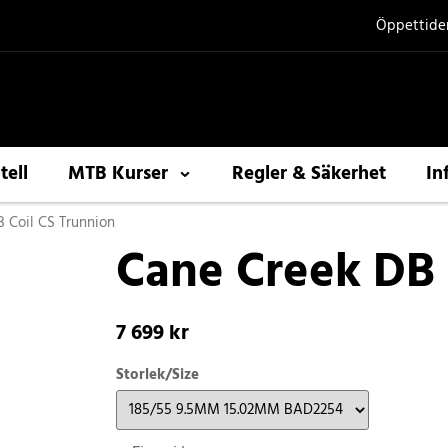
Öppettide
tell
MTB Kurser
Regler & Säkerhet
In
 Coil CS Trunnion
Cane Creek DB 
7 699 kr
Storlek/Size