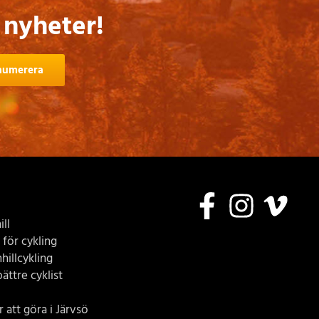
 nyheter!
numerera
ll
 för cykling
hillcykling
bättre cyklist
 att göra i Järvsö