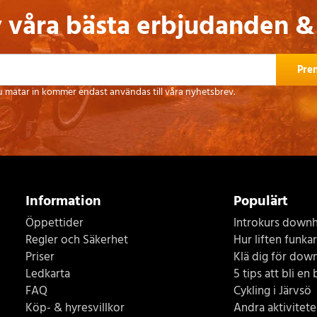
v våra bästa erbjudanden &
Pre
u matar in kommer endast användas till våra nyhetsbrev.
Information
Populärt
Öppettider
Introkurs downhi
Regler och Säkerhet
Hur liften funkar
Priser
Klä dig för down
Ledkarta
5 tips att bli en 
FAQ
Cykling i Järvsö
Köp- & hyresvillkor
Andra aktiviteter