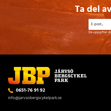
Ta del a
De uppgifter d
0651-76 91 92
info@jarvsobergscykelpark.se