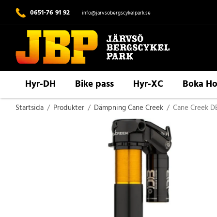
0651-76 91 92
info@jarvsobergscykelpark.se
Hyr-DH
Bike pass
Hyr-XC
Boka Ho
Startsida
/
Produkter
/
Dämpning Cane Creek
/
Cane Creek DB