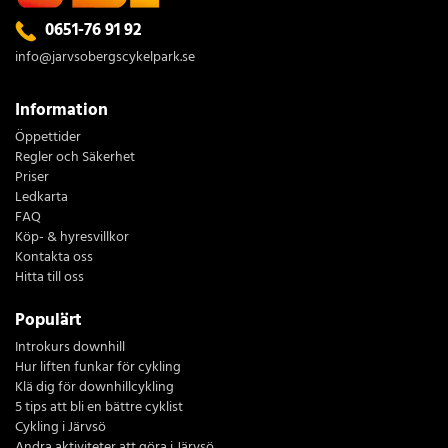
0651-76 91 92
info@jarvsobergscykelpark.se
Information
Öppettider
Regler och Säkerhet
Priser
Ledkarta
FAQ
Köp- & hyresvillkor
Kontakta oss
Hitta till oss
Populärt
Introkurs downhill
Hur liften funkar för cykling
Klä dig för downhillcykling
5 tips att bli en bättre cyklist
Cykling i Järvsö
Andra aktiviteter att göra i Järvsö