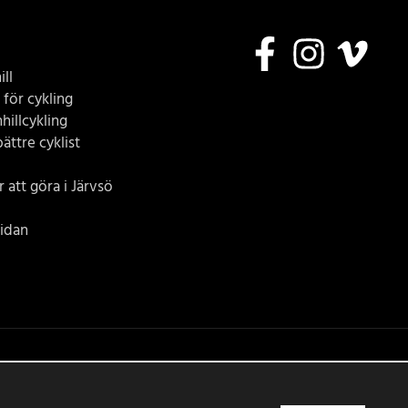
ll
 för cykling
hillcykling
bättre cyklist
 att göra i Järvsö
idan