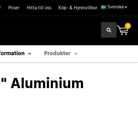
r
Priser
Hitta till oss
Köp- & Hyresvillkor
0
formation
Produkter
e" Aluminium