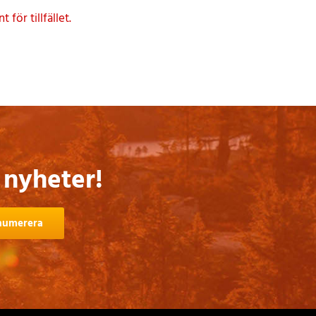
för tillfället.
 nyheter!
numerera