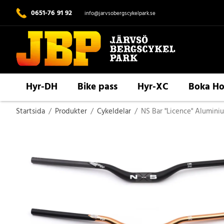
0651-76 91 92
info@jarvsobergscykelpark.se
Hyr-DH
Bike pass
Hyr-XC
Boka Ho
Startsida
/
Produkter
/
Cykeldelar
/
NS Bar "Licence" Alumini