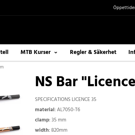
Öppettide
tell
MTB Kurser
Regler & Säkerhet
In
um
NS Bar "Licenc
SPECIFICATIONS LICENCE 35
material
: AL7050-T6
clamp
: 35 mm
width
: 820mm