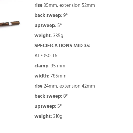
rise
35mm, extension 52mm
back
sweep
: 9°
upsweep
: 5°
weight
: 335g
SPECIFICATIONS MID 35:
AL7050-T6
clamp
: 35 mm
width
: 785mm
rise
24mm, extension 42mm
back
sweep
: 8°
upsweep
: 5°
weight
: 310g