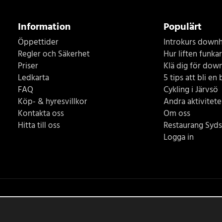
Information
Populärt
Öppettider
Introkurs downhi
Regler och Säkerhet
Hur liften funkar
Priser
Klä dig för down
Ledkarta
5 tips att bli en 
FAQ
Cykling i Järvsö
Köp- & hyresvillkor
Andra aktiviteter
Kontakta oss
Om oss
Hitta till oss
Restaurang Syds
Logga in